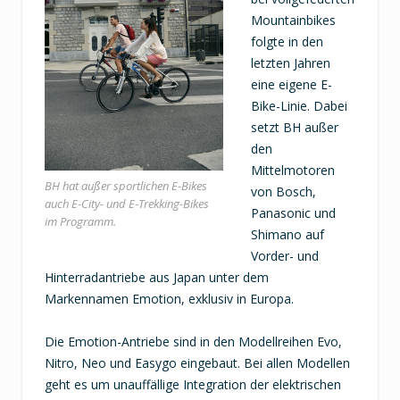
Mountainbikes
folgte in den
letzten Jahren
eine eigene E-
Bike-Linie. Dabei
setzt BH außer
den
Mittelmotoren
BH hat außer sportlichen E-Bikes
von Bosch,
auch E-City- und E-Trekking-Bikes
Panasonic und
im Programm.
Shimano auf
Vorder- und
Hinterradantriebe aus Japan unter dem
Markennamen Emotion, exklusiv in Europa.
Die Emotion-Antriebe sind in den Modellreihen Evo,
Nitro, Neo und Easygo eingebaut. Bei allen Modellen
geht es um unauffällige Integration der elektrischen