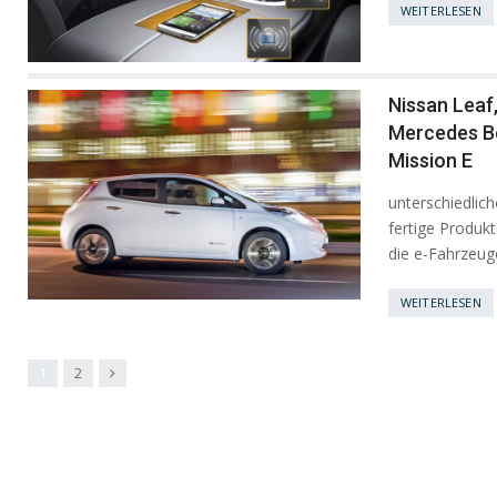
WEITERLESEN
Nissan Leaf
Mercedes B
Mission E
unterschiedlic
fertige Produk
die e-Fahrzeuge
WEITERLESEN
Next
1
2