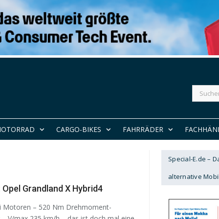
Suchen
nach:
MOTORRAD
CARGO-BIKES
FAHRRÄDER
FACHHÄN
Special-E.de – 
alternative Mobil
: Opel Grandland X Hybrid4
ei Motoren – 520 Nm Drehmoment-
 – V/max 235 km/h – das ist doch mal eine