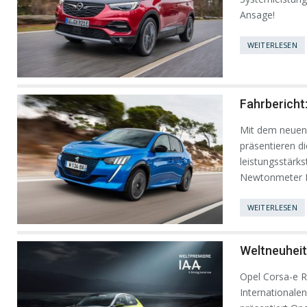
Ansage!
WEITERLESEN
Fahrbericht
Mit dem neuen
präsentieren di
leistungsstärk
Newtonmeter
WEITERLESEN
Weltneuheit
Opel Corsa-e Ra
Internationalen