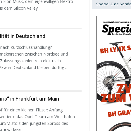
n Elon Musk, dem eigenwilligen Elektro-
Special-E.de Sond
s dem Silicon Valley.
ität in Deutschland
 nach Kurzschlusshandlung?
hneknirschen zwischen Nordsee und
Zulassungszahlen rein elektrisch
Pkw in Deutschland bleiben dürftig …
ris“ in Frankfurt am Main
für einen kleinen Flitzer: Anfang
entierte das Opel-Team am Westhafen
furt/M stolz den jüngsten Spross des
Auto-Clans.