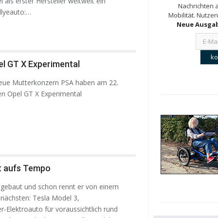
l als erster Hersteller weltweit ein
Nachrichten a
llyeauto:…
Mobilität. Nutzen
Neue Ausgab
el GT X Experimental
neue Mutterkonzern PSA haben am 22.
n Opel GT X Experimental
t aufs Tempo
 gebaut und schon rennt er von einem
 nächsten: Tesla Model 3,
r-Elektroauto für voraussichtlich rund