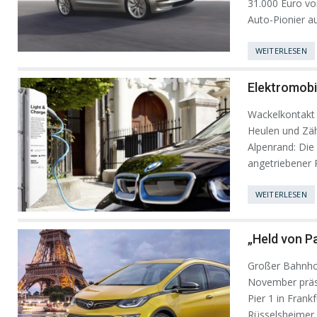
31.000 Euro vo
Auto-Pionier au
WEITERLESEN
Elektromobil
Wackelkontakt
Heulen und Zä
Alpenrand: Die 
angetriebener 
WEITERLESEN
„Held von Pa
Großer Bahnhof 
November präs
Pier 1 in Frank
Rüsselsheimer 