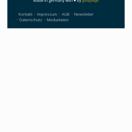
Made in germany with ♥ by
goldjunge
Kontakt
Impressum
AGB
Newsletter
Datenschutz
Mediadaten