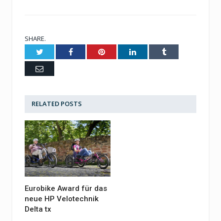
SHARE.
Twitter
Facebook
Pinterest
LinkedIn
Tumblr
Email
RELATED
POSTS
Eurobike Award für das
neue HP Velotechnik
Delta tx