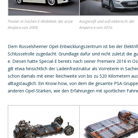
Pionier in Sachen E-Mobilität: der erste
Ausgereift und voll elektrisch: der
Ampera von 2009.
Ampera-e von 2016.
Dem Rüsselsheimer Opel-Entwicklungszentrum ist bei der Elektri
Schlüsselrolle zugedacht. Grundlage dafür sind nicht zuletzt di
e. Diesen hatte Special-E bereits nach seiner Premiere 2016 in O
gilt etwa hinsichtlich der Ladeinfrastruktur als Vorreiterin in Sach
schon damals mit einer Reichweite von bis zu 520 Kilometern auch
alltagstauglich. Ein Know-how, von dem die gesamte PSA-Gruppe n
anderen Opel-Stärken, wie den Erfahrungen mit sportlichen Fahr