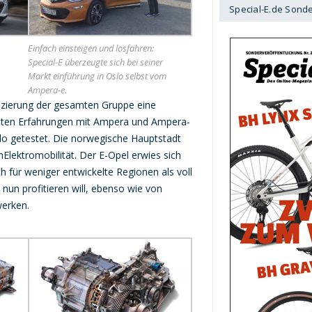
Special-E.de Sond
Einfach einsteigen und losfahren:
Special-E überzeugte sich bei seiner
Markt einführung in Oslo selbst vom
Ampera-e.
fizierung der gesamten Gruppe eine
e guten Erfahrungen mit Ampera und Ampera-
slo getestet. Die norwegische Hauptstadt
enElektromobilität. Der E-Opel erwies sich
 für weniger entwickelte Regionen als voll
un profitieren will, ebenso wie von
werken.