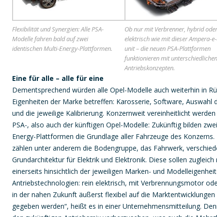
Flexibilität und Synergien: Alle PSA-
Ob nur mit Verbrenner, hybrid oder
Modelle fahren bald auf zwei
elektrisch wie mit dieser Ampera-e-
identischen Multi-Energy-Plattformen.
unit – die neuen PSA-Plattformen
funktionieren mit unterschiedliche
Antriebskonzepten.
Eine für alle – alle für eine
Dementsprechend würden alle Opel-Modelle auch weiterhin in Rü
Eigenheiten der Marke betreffen: Karosserie, Software, Auswah
und die jeweilige Kalibrierung. Konzernweit vereinheitlicht werd
PSA-, also auch der künftigen Opel-Modelle: Zukünftig bilden zwei
Energy-Plattformen die Grundlage aller Fahrzeuge des Konzerns.
zählen unter anderem die Bodengruppe, das Fahrwerk, verschiede
Grundarchitektur für Elektrik und Elektronik. Diese sollen zugleich
einerseits hinsichtlich der jeweiligen Marken- und Modelleigenheit
Antriebstechnologien: rein elektrisch, mit Verbrennungsmotor ode
in der nahen Zukunft äußerst flexibel auf die Marktentwicklungen
gegeben werden“, heißt es in einer Unternehmensmitteilung. Denn