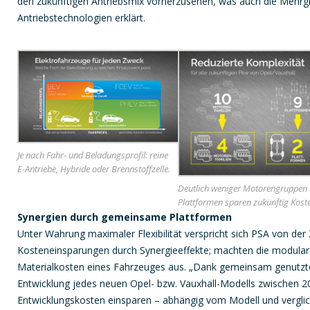
den zukünftigen Antriebsmix vorherzusehen, was auch die Mehrglei
Antriebstechnologien erklärt.
Je nach Fahr- und Beladungsprofil: reine
E-Antriebe, Hybride oder Brennstoffzelle.
Deutlich weniger Motorengruppen
Plattformen sparen zukünftig Kost
Synergien durch gemeinsame Plattformen
Unter Wahrung maximaler Flexibilität verspricht sich PSA von der
Kosteneinsparungen durch Synergieeffekte; machten die modular
Materialkosten eines Fahrzeuges aus. „Dank gemeinsam genutzte
Entwicklung jedes neuen Opel- bzw. Vauxhall-Modells zwischen 2
Entwicklungskosten einsparen – abhängig vom Modell und verglic