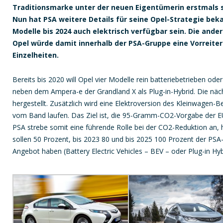
Traditionsmarke unter der neuen Eigentümerin erstmals s
Nun hat PSA weitere Details für seine Opel-Strategie beka
Modelle bis 2024 auch elektrisch verfügbar sein. Die and
Opel würde damit innerhalb der PSA-Gruppe eine Vorreiter
Einzelheiten.
Bereits bis 2020 will Opel vier Modelle rein batteriebetrieben ode
neben dem Ampera-e der Grandland X als Plug-in-Hybrid. Die näc
hergestellt. Zusätzlich wird eine Elektroversion des Kleinwagen-B
vom Band laufen. Das Ziel ist, die 95-Gramm-CO2-Vorgabe der EU
PSA strebe somit eine führende Rolle bei der CO2-Reduktion an, h
sollen 50 Prozent, bis 2023 80 und bis 2025 100 Prozent der PSA-
Angebot haben (Battery Electric Vehicles – BEV – oder Plug-in Hybr