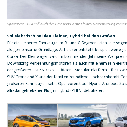
Spätestens 2024 soll auch der Crossland X mit Elektro-Unterstützung komm
Vollelektrisch bei den Kleinen, Hybrid bei den Großen
Für die kleineren Fahrzeuge im B- und C-Segment dient die so
als gemeinsame Grundlage. Auf dieser entsteht beispielsweise g
Corsa. Der Kleinwagen wird im kommenden Jahr seine Weltpremier
Downsizing-Verbrennungsmotoren als auch mit einem rein elektr
der größeren EMP2-Basis („Efficient Modular Platform“) für Pkw 
SUV Grandland X und der familienfreundliche Hochdachkombi Com
größeren Fahrzeugen setzt Opel vorerst auf Hybrid-Antriebe. So s
allradangetriebener Plug-in-Hybrid (PHEV) debütieren.