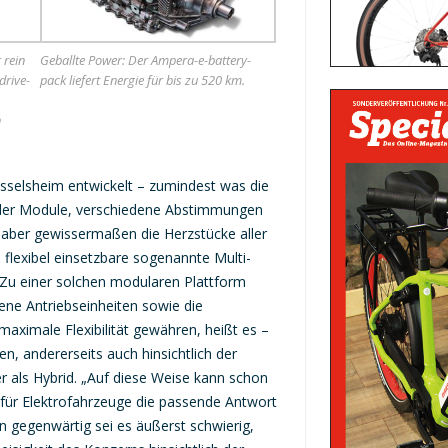
 rein
Geballte Power: Der Ampera-e-battery-
drive-
pack liefert Energie für bis zu 520 km.
n
sselsheim entwickelt – zumindest was die
l der Module, verschiedene Abstimmungen
en aber gewissermaßen die Herzstücke aller
 flexibel einsetzbare sogenannte Multi-
 Zu einer solchen modularen Plattform
ne Antriebseinheiten sowie die
 maximale Flexibilität gewähren, heißt es –
en, andererseits auch hinsichtlich der
r als Hybrid. „Auf diese Weise kann schon
 für Elektrofahrzeuge die passende Antwort
 gegenwärtig sei es äußerst schwierig,