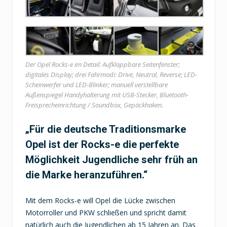
Der Opel Rocks-e im Detail: Aufklappbare Seitenfenster;
digitales Display; drei Fahrmodi: Drive, Neutral, Reverse; LED-
Scheinwerfer und LED-Blinker; manuell verstellbare
Außenspiegel Handyhalterung mit USB-Stecker, Bluetooth-
Freisprecheinrichtung / Soundbox, Gepäckhaken.
„Für die deutsche Traditionsmarke
Opel ist der Rocks-e die perfekte
Möglichkeit Jugendliche sehr früh an
die Marke heranzuführen.“
Mit dem Rocks-e will Opel die Lücke zwischen
Motorroller und PKW schließen und spricht damit
natürlich auch die Jugendlichen ab 15 Jahren an. Das