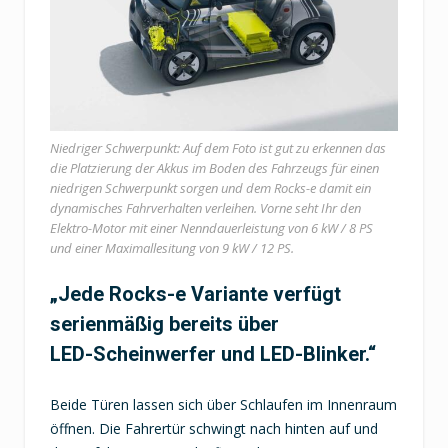
Niedriger Schwerpunkt: Auf dem Foto ist gut zu erkennen das
die Platzierung der Akkus im Boden des Fahrzeugs für einen
niedrigen Schwerpunkt sorgen und dem Rocks-e damit ein
dynamisches Fahrverhalten verleihen. Vorne seht Ihr den
Elektro-Motor mit einer Nenndauerleistung von 6 kW / 8 PS
und einer Maximallesitung von 9 kW / 12 PS.
„Jede Rocks-e Variante verfügt
serienmäßig bereits über
LED-Scheinwerfer und LED-Blinker.“
Beide Türen lassen sich über Schlaufen im Innenraum
öffnen. Die Fahrertür schwingt nach hinten auf und