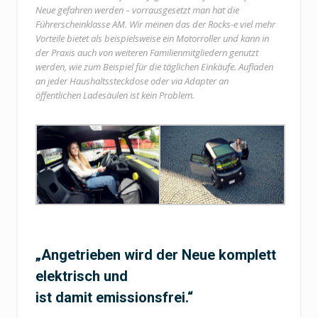
Neue gefahren werden – vorrausgesetzt man hat die
Führerscheinklasse AM. Wir meinen das der Rocks-e viel mehr
Vorteile bietet als beispielsweise ein Motorroller und kann in
der Praxis auch von weiteren Familienmitgliedern genutzt
werden, wie zum Beispiel für die täglichen Einkäufe. Aufladen
an jeder Haushaltssteckdose oder via Adapter an
öffentlichen Ladesäulen ist kein Problem.
„Angetrieben wird der Neue komplett
elektrisch und
ist damit emissionsfrei.“