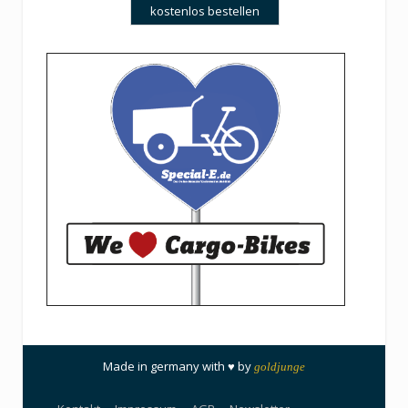
Made in germany with ♥ by
goldjunge