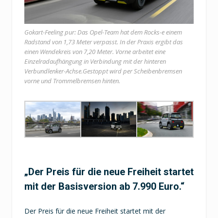
Gokart-Feeling pur: Das Opel-Team hat dem Rocks-e einem
Radstand von 1,73 Meter verpasst. In der Praxis ergibt das
einen Wendekreis von 7,20 Meter. Vorne arbeitet eine
Einzelradaufhängung in Verbindung mit der hinteren
Verbundlenker-Achse.Gestoppt wird per Scheibenbremsen
vorne und Trommelbremsen hinten.
„Der Preis für die neue Freiheit startet
mit der Basisversion ab 7.990 Euro.“
Der Preis für die neue Freiheit startet mit der