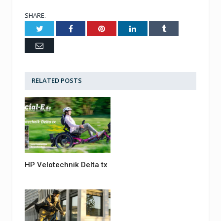
SHARE.
Twitter
Facebook
Pinterest
LinkedIn
Tumblr
Email
RELATED
POSTS
HP Velotechnik Delta tx