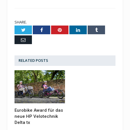
SHARE.
Twitter
Facebook
Pinterest
LinkedIn
Tumblr
Email
RELATED
POSTS
Eurobike Award für das
neue HP Velotechnik
Delta tx