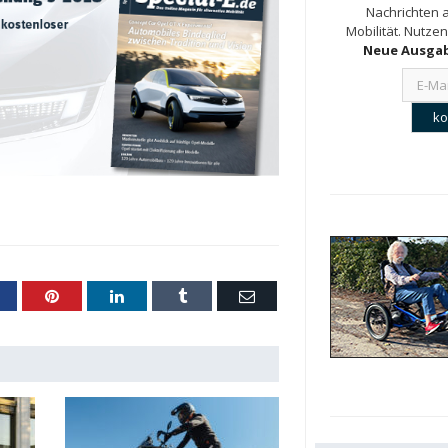
Nachrichten a
Mobilität. Nutzen
Neue Ausgab
acebook
Pinterest
LinkedIn
Tumblr
Email