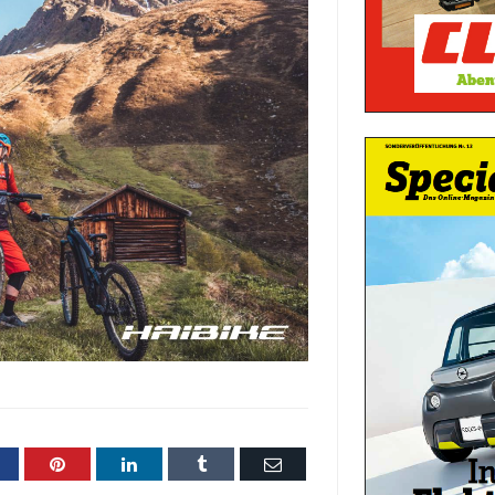
acebook
Pinterest
LinkedIn
Tumblr
Email