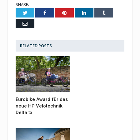
SHARE.
Twitter
Facebook
Pinterest
LinkedIn
Tumblr
Email
RELATED
POSTS
Eurobike Award für das
neue HP Velotechnik
Delta tx