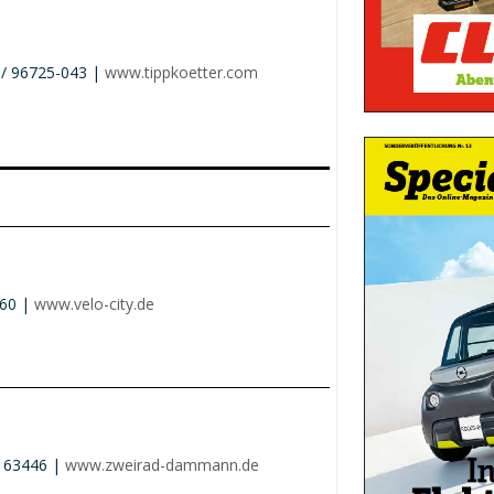
 / 96725-043 |
www.tippkoetter.com
660 |
www.velo-city.de
/ 63446 |
www.zweirad-dammann.de