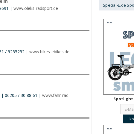
heim
Special-E.de Spo
38691 |
www.oleks-radsport.de
681 / 9255252 |
www.bikes-ebikes.de
| 06205 / 30 88 61 |
www.fahr-rad-
Spotlight 