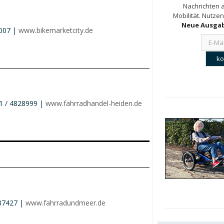
Nachrichten a
Mobilität. Nutzen
Neue Ausgab
0007 |
www.bikemarketcity.de
31 / 4828999 |
www.fahrradhandel-heiden.de
87427 |
www.fahrradundmeer.de