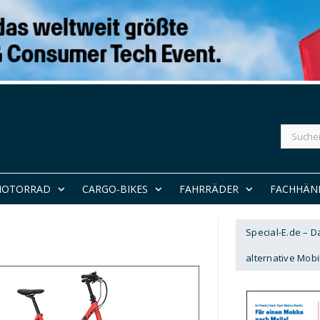
Suchen
nach:
MOTORRAD
CARGO-BIKES
FAHRRÄDER
FACHHÄN
Special-E.de – 
alternative Mobil