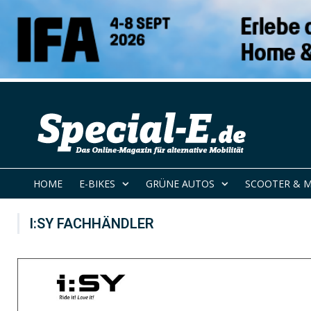
HOME
E-BIKES
GRÜNE AUTOS
SCOOTER & 
I:SY FACHHÄNDLER