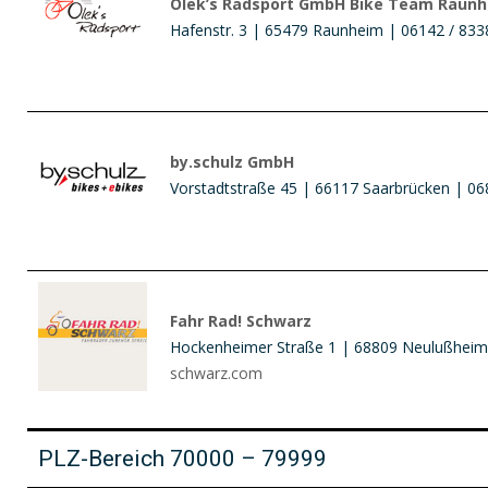
Olek’s Radsport GmbH Bike Team Raun
Hafenstr. 3 | 65479 Raunheim | 06142 / 83
by.schulz GmbH
Vorstadtstraße 45 | 66117 Saarbrücken | 0
Fahr Rad! Schwarz
Hockenheimer Straße 1 | 68809 Neulußheim 
schwarz.com
PLZ-Bereich 70000 – 79999