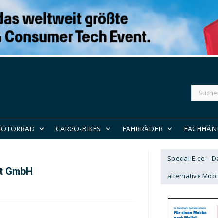
Suchen
nach:
MOTORRAD
CARGO-BIKES
FAHRRÄDER
FACHHÄN
Special-E.de – 
rt GmbH
alternative Mobil