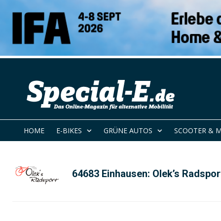
HOME
E-BIKES
GRÜNE AUTOS
SCOOTER & 
64683 Einhausen: Olek’s Radspo