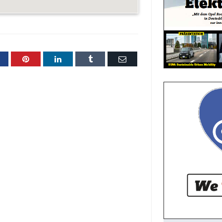
acebook
Pinterest
LinkedIn
Tumblr
Email