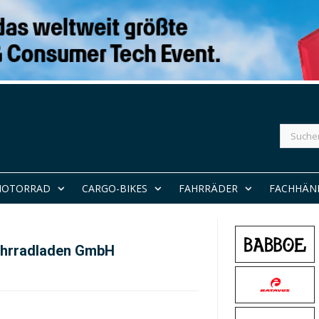
Suchen
nach:
MOTORRAD
CARGO-BIKES
FAHRRÄDER
FACHHÄN
Fahrradladen GmbH