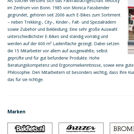
Als solcher versteht sich das Fahrradfachgeschäft Velocity
im Zentrum von Bonn. 1985 von Monica Fassbender
gegründet, gehören seit 2006 auch E-Bikes zum Sortiment
– neben Trekking-, City-, Kinder-, Falt- und Spezialrädern
sowie Zubehör und Bekleidung. Eine sehr große Auswahl
unterschiedlichster E-Bikes sind ständig vorrätig und
werden auf der 600 m² Ladenfläche gezeigt. Dabei setzen
die 15 Mitarbeiter vor allem auf ausgewählte, selbst
geprüfte und für gut befundene Produkte. Hohe
Beratungskompetenz und Ergonomiekenntnisse, sowie eine gute W
Philosophie. Den Mitarbeitern ist besonders wichtig, dass Ihre Ku
das für sie richtige.
Marken