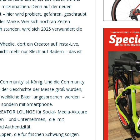
m mitzumachen. Denn auf der neuen
 hier wird probiert, gefahren, geschraubt
der Marke. Wer sich noch an Zeiten
ch standen, wird sich 2025 verwundert die
heelie, dort ein Creator auf Insta-Live,
cht mehr nur Blech auf Rädern – das ist
e Community ist König. Und die Community
it der Geschichte der Messe groß wurden,
nd weibliche Biker angesprochen werden –
, sondern mit Smartphone.
CREATOR LOUNGE für Social- Media-Akteure
anzen – und Unternehmen, die mit
d Authentizität.
ruppen, die für frischen Schwung sorgen.