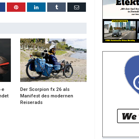
acebook
Pinterest
LinkedIn
Tumblr
Email
‑e
Der Scorpion fx 26 als
ndet
Manifest des modernen
Reiserads