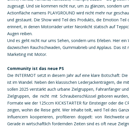
zugesagt. Und sie kommen nicht nur, um zu glänzen, sondern u
Actionfläche namens PLAYGROUND wird nicht mehr nur geschaut –
und gestaunt. Die Show wird Teil des Produkts, die Emotion Teil 
erinnert, in denen Motorräder unter Neonlicht statisch auf Teppi
Augen reiben.
Und es geht nicht nur ums Sehen, sondern ums Erleben. Hier ein W
dazwischen Rauchschwaden, Gummiabrieb und Applaus. Das ist ni
Marketing mit Motor.
Community ist das neue PS
Die INTERMOT setzt in diesem Jahr auf eine klare Botschaft: Di
ist im Wandel. Neben den klassischen Lederjackenträgern, die m
sollen 2025 verstärkt auch urbane Zielgruppen, Fahranfänger u
Zielgruppen, die nicht mit Schraubenschlüssel geboren wurden
Formate wie der 125ccm KICKSTARTER für Einsteiger oder die 
zeigen, wohin die Reise geht. Wer Inhalte teilt, wird Teil des G
Influencern kooperieren, profitieren doppelt: von Reichweite un
Gerade in wirtschaftlich fordernden Zeiten sind es oft neue Zielg