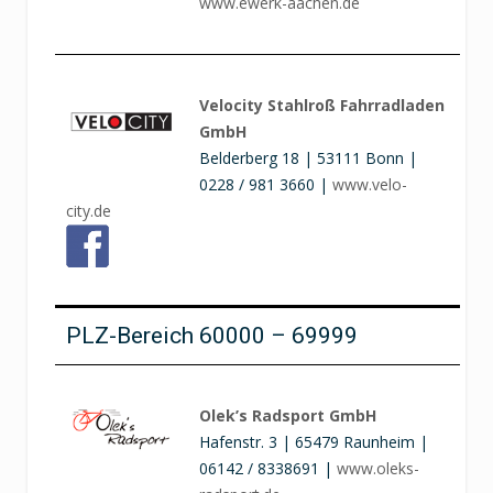
www.ewerk-aachen.de
Velocity Stahlroß Fahrradladen
GmbH
Belderberg 18 | 53111 Bonn |
0228 / 981 3660 |
www.velo-
city.de
PLZ-Bereich 60000 – 69999
Olek’s Radsport GmbH
Hafenstr. 3 | 65479 Raunheim |
06142 / 8338691 |
www.oleks-