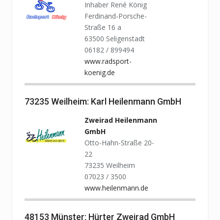
Inhaber René König
Ferdinand-Porsche-
Straße 16 a
63500 Seligenstadt
06182 / 899494
www.radsport-
koenig.de
73235 Weilheim: Karl Heilenmann GmbH
Zweirad Heilenmann
GmbH
Otto-Hahn-Straße 20-
22
73235 Weilheim
07023 / 3500
www.heilenmann.de
48153 Münster: Hürter Zweirad GmbH