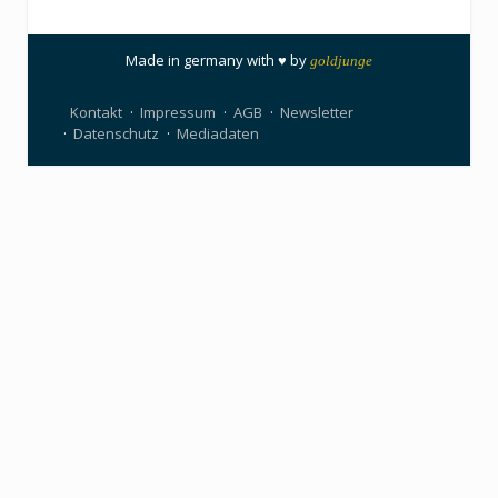
Made in germany with ♥ by
goldjunge
Kontakt
Impressum
AGB
Newsletter
Datenschutz
Mediadaten