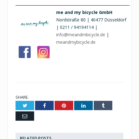
me and my bicycle GmbH
Nordstraße 80 | 40477 Düsseldorf
| 0211 / 94194114 |
info@meandmbicycle.de
|
meandmybicycle.de
SHARE.
Twitter
Facebook
Pinterest
LinkedIn
Tumblr
Email
RELATED
POSTS