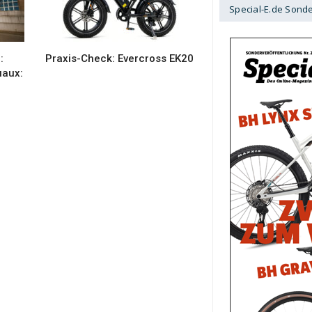
Special-E.de Sond
:
Praxis-Check: Evercross EK20
uaux: