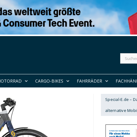
Suchen
nach:
MOTORRAD
CARGO-BIKES
FAHRRÄDER
FACHHÄN
Special-E.de – 
alternative Mobil