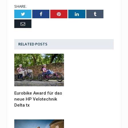
SHARE.
Twitter
Facebook
Pinterest
LinkedIn
Tumblr
Email
RELATED
POSTS
Eurobike Award für das
neue HP Velotechnik
Delta tx