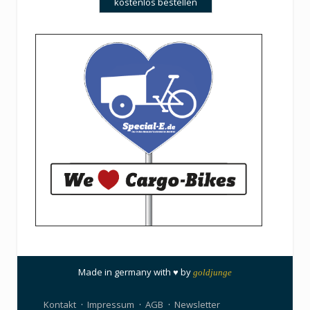
Made in germany with ♥ by
goldjunge
Kontakt
Impressum
AGB
Newsletter