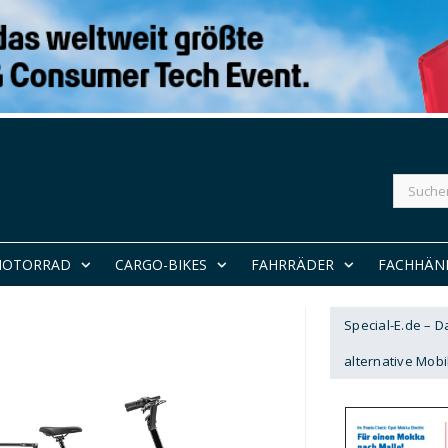
Suchen
nach:
MOTORRAD
CARGO-BIKES
FAHRRÄDER
FACHHÄN
Special-E.de – 
alternative Mobil