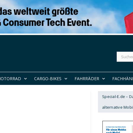
Suchen
nach:
MOTORRAD
CARGO-BIKES
FAHRRÄDER
FACHHÄN
Special-E.de – 
alternative Mobil