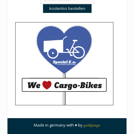
Made in germany with ♥ by
goldjunge