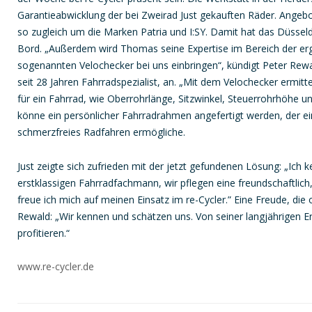
Garantieabwicklung der bei Zweirad Just gekauften Räder. Angebot
so zugleich um die Marken Patria und I:SY. Damit hat das Düssel
Bord. „Außerdem wird Thomas seine Expertise im Bereich der 
sogenannten Velochecker bei uns einbringen“, kündigt Peter Rewal
seit 28 Jahren Fahrradspezialist, an. „Mit dem Velochecker erm
für ein Fahrrad, wie Oberrohrlänge, Sitzwinkel, Steuerrohrhöhe un
könne ein persönlicher Fahrradrahmen angefertigt werden, der e
schmerzfreies Radfahren ermögliche.
Just zeigte sich zufrieden mit der jetzt gefundenen Lösung: „Ich 
erstklassigen Fahrradfachmann, wir pflegen eine freundschaftlich
freue ich mich auf meinen Einsatz im re-Cycler.” Eine Freude, die 
Rewald: „Wir kennen und schätzen uns. Von seiner langjährigen 
profitieren.“
www.re-cycler.de