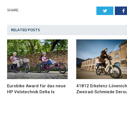
SHARE.
Twitter
F
RELATED
POSTS
Eurobike Award für das neue
41812 Erkelenz-Lövenich
HP Velotechnik Delta tx
Zweirad-Schmiede Dero