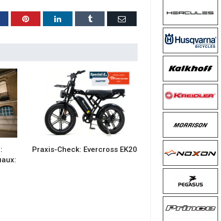
acebook
Pinterest
LinkedIn
Tumblr
Email
:
Praxis-Check: Evercross EK20
uaux: