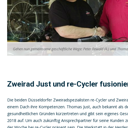
Gehen nun gemeinsame geschäftliche Wege: Peter Rewald (li.) und Thomas
Zweirad Just und re-Cycler fusionie
Die beiden Düsseldorfer Zweiradspezialisten re-Cycler und Zweir
einem Dach ihre Kompetenzen. Thomas Just, auch bekannt als de
gesundheitlichen Gründen kürzertreten und gibt sein eigenes Ge
2018 auf. Um auch zukünftig Ansprechpartner für seine Kunden zu
der Woche bei re-Cycler präsent sein. Die Werkstatt in der Herd