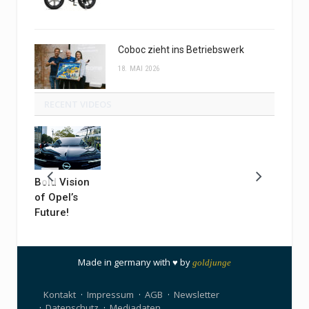
Coboc zieht ins Betriebswerk
18. MAI 2026
RECENT VIDEOS
Bold Vision
of Opel’s
Future!
Made in germany with ♥ by
goldjunge
Kontakt
Impressum
AGB
Newsletter
Datenschutz
Mediadaten